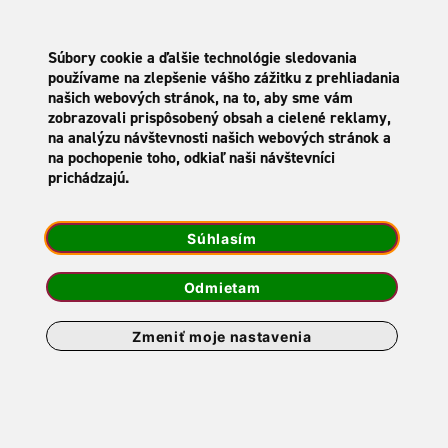
SK
Súbory cookie a ďalšie technológie sledovania
používame na zlepšenie vášho zážitku z prehliadania
našich webových stránok, na to, aby sme vám
zobrazovali prispôsobený obsah a cielené reklamy,
na analýzu návštevnosti našich webových stránok a
na pochopenie toho, odkiaľ naši návštevníci
prichádzajú.
Súhlasím
Odmietam
Zmeniť moje nastavenia
close
Táto stránka zobrazuje produkty, ktoré
sú určené len pre osoby staršie ako 18 rokov.